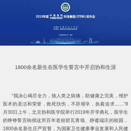
1800余名新生在医学生誓言中开启协和生涯
“我决心竭尽全力，除人类之病痛，助健康之完美，维护
医术的圣洁和荣誉，救死扶伤，不辞艰辛，执着追求……”8
月30日上午，北京协和医学院举行2019年开学典礼，医学生
的铮铮誓言响彻这所百年老校碧瓦青墙、静谧端庄的校园，
1800余名新生庄严宣誓，为国家卫生健康事业发展和人民健