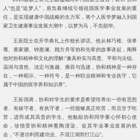
人”也是“追梦人”，肩负着继续引领祖国医学事业发展的重
任，是实现健康中国战略的生力军，将个人医学梦融入到国
家卫生健康事业发展大潮中，以梦为马，不负韶华。
王辰院士在开学典礼上作校长讲话。他从林巧稚、张孝
骞、黄家驷、钟惠澜、顾方舟等协和先辈的故事讲起，阐释
他对协和精神和文化的理解:“兼具朴实与高贵、平和与尖锐、
温润与凛然、淡定与激越、雍容与迅捷，协和精神是一种存
在，一种昭示、一种符号，是一种职业精神和专业执守，它
属于中国的医学界和知识界”。
王辰强调，协和对学生的要求是希望培养出一些有思想
者、有操守者、有执守者，一些能够真正吃苦，而且甘于吃
苦，进而成其高贵的学生。他勉励协和同学要心怀初心使
命，珍惜受协和精神熏陶浸染、促其学业事业发展的机
会，“不逐功利而建功业、不混江湖而打江山”。