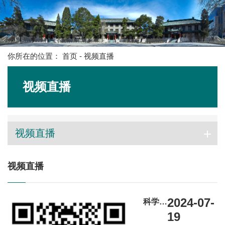
你所在的位置：
首页
-
视频直播
视频直播
视频直播
视频直播
2024-07-
科学网
视频号
19